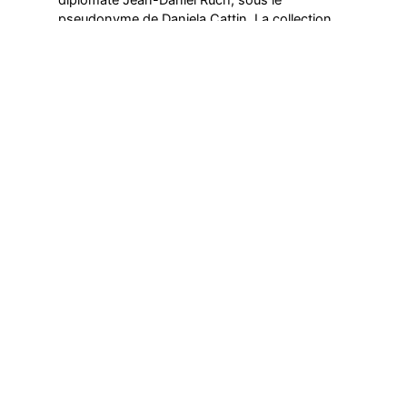
pseudonyme de Daniela Cattin. La collection
complète des ouvrages publiés par Marta Z.
Czarska peut être consultée sur le site
editions-zarka.ch
.
Précédent
Suivant
Dernières actualités